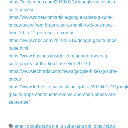
https://techcrunch.com/2019/01/16/google-raises-its-g-
suite-prices/
https://www.zdnet.com/article/google-raises-g-suite-
prices-basic-from-5-per-user-a-month-to-6-business-
from-10-to-12-per-user-a-month/
https://www.cnbc.com/2019/01/16/google-gsuite-price-
raise.html
https://www.businessinsider.com/google-raises-g-
suite-prices-for-the-first-time-ever-2019-1
https://www.techradar.com/news/google-hikes-g-suite-
prices
https://www.forbes.com/sites/maciejduraj/2019/01/21/googl
g-suite-apps-continue-to-evolve-and-soon-prices-are-
set-to-rise/
email google tăng giá
,
g suite tăng giá
,
gmail tăng