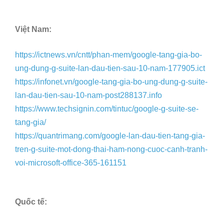
Việt Nam:
https://ictnews.vn/cntt/phan-mem/google-tang-gia-bo-
ung-dung-g-suite-lan-dau-tien-sau-10-nam-177905.ict
https://infonet.vn/google-tang-gia-bo-ung-dung-g-suite-
lan-dau-tien-sau-10-nam-post288137.info
https://www.techsignin.com/tintuc/google-g-suite-se-
tang-gia/
https://quantrimang.com/google-lan-dau-tien-tang-gia-
tren-g-suite-mot-dong-thai-ham-nong-cuoc-canh-tranh-
voi-microsoft-office-365-161151
Quốc tế: