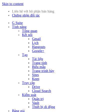
Skip to content
Liên hệ với bộ phận bán hàng
Chứng nhận đối tác
G Suite
Tính năng
Tổng quan
Kết nối
Gmail
Lịch
Hangouts
Google+
Tạo
Tài liệu
Trang tính
Biểu mẫu
Trang trình bày
Sites
Keep
Truy cập
Drive
Cloud Search
Kiểm soát
Quản trị
Vault
Thiết bị di động
Bảng giá