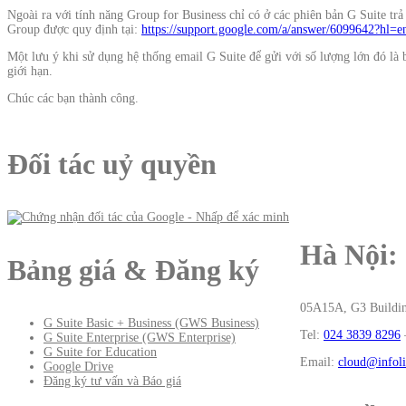
Ngoài ra với tính năng Group for Business chỉ có ở các phiên bản G Suite trả
Group được quy định tại:
https://support.google.com/a/answer/6099642?hl=e
Một lưu ý khi sử dụng hệ thống email G Suite để gửi với số lượng lớn đó là 
giới hạn.
Chúc các bạn thành công.
Đối tác uỷ quyền
Hà Nội:
Bảng giá & Đăng ký
05A15A, G3 Buildin
G Suite Basic + Business (GWS Business)
Tel:
024 3839 8296
G Suite Enterprise (GWS Enterprise)
G Suite for Education
Email:
cloud@infoli
Google Drive
Đăng ký tư vấn và Báo giá