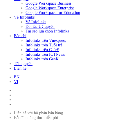
Google Workspace Business
Google Workspace Enterprise
Google Workspace for Education
Về Infolinks
Về Infolinks
Đối tác Uỷ quyền
Tại sao lựa chọn Infolinks
Báo chí
Infolinks trên Vnexpress
Infolinks trên Tuổi trẻ
Infolinks trên CafeF
Infolinks trên ICTNews
Infolinks trên GenK
Tài nguyên
Liên hệ
EN
VI
Liên hệ với bộ phận bán hàng
Bắt đầu dùng thử miễn phí