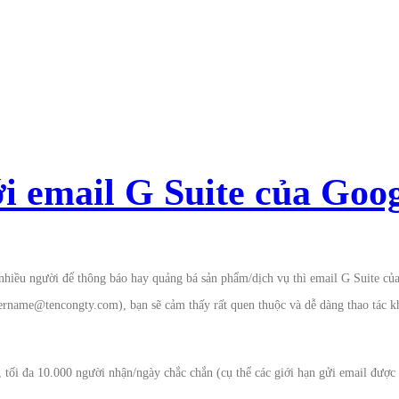
i email G Suite của Goo
hiều người để thông báo hay quảng bá sản phẩm/dịch vụ thì email G Suite của
ername@tencongty.com), bạn sẽ cảm thấy rất quen thuộc và dễ dàng thao tác kh
, tối đa 10.000 người nhận/ngày chắc chắn (cụ thể các giới hạn gửi email được