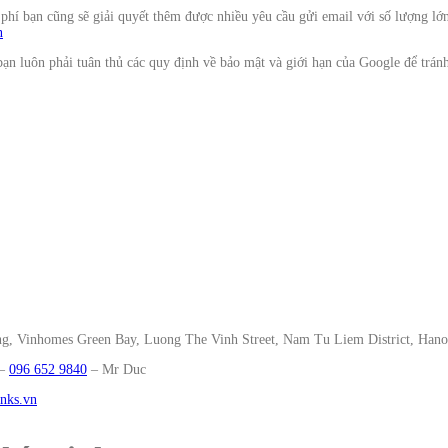
 phí bạn cũng sẽ giải quyết thêm được nhiều yêu cầu gửi email với số lượng lớn
n
bạn luôn phải tuân thủ các quy định về bảo mật và giới hạn của Google để trá
g, Vinhomes Green Bay, Luong The Vinh Street, Nam Tu Liem District, Hano
–
096 652 9840
‬ – Mr Duc
nks.vn