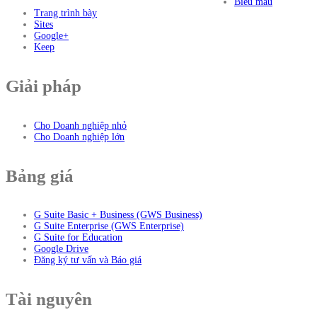
Biểu mẫu
Trang trình bày
Sites
Google+
Keep
Giải pháp
Cho Doanh nghiệp nhỏ
Cho Doanh nghiệp lớn
Bảng giá
G Suite Basic + Business (GWS Business)
G Suite Enterprise (GWS Enterprise)
G Suite for Education
Google Drive
Đăng ký tư vấn và Báo giá
Tài nguyên