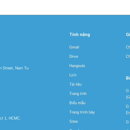
Tính năng
G
Gmail
Ch
Drive
Ch
Hangouts
h Street, Nam Tu
Lịch
B
Tài liệu
G 
Trang tính
(G
Biểu mẫu
G 
Trang trình bày
En
ict 1, HCMC.
Sites
G 