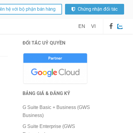
iên hệ với bộ phận bán hàng
Chứng nhận đối tác
EN
VI
ĐỐI TÁC UỶ QUYỀN
BẢNG GIÁ & ĐĂNG KÝ
G Suite Basic + Business (GWS
Business)
G Suite Enterprise (GWS