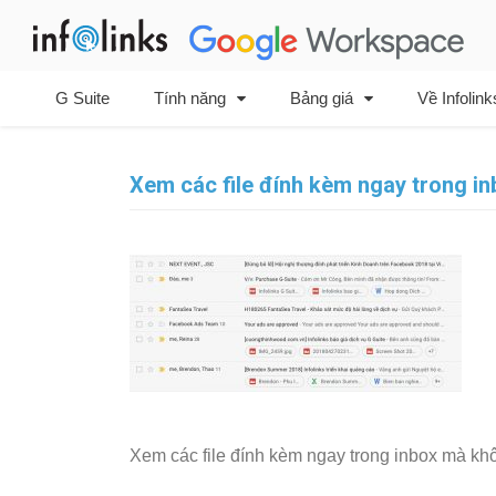
Skip
to
content
G Suite
Tính năng
Bảng giá
Về Infolink
Xem các file đính kèm ngay trong i
Xem các file đính kèm ngay trong inbox mà kh