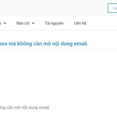
L
s
Báo chí
Tài nguyên
Liên hệ
nbox mà không cần mở nội dung email.
ông cần mở nội dung email.