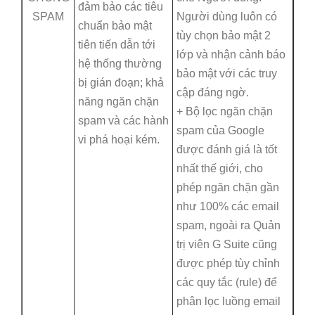
đảm bảo các tiêu
SPAM
Người dùng luôn có
chuẩn bảo mật
tùy chọn bảo mật 2
tiên tiến dẫn tới
lớp và nhận cảnh báo
hệ thống thường
bảo mật với các truy
bị gián đoạn; khả
cập đáng ngờ.
năng ngăn chặn
+ Bộ lọc ngăn chặn
spam và các hành
spam của Google
vi phá hoại kém.
được đánh giá là tốt
nhất thế giới, cho
phép ngăn chặn gần
như 100% các email
spam, ngoài ra Quản
trị viên G Suite cũng
được phép tùy chỉnh
các quy tắc (rule) để
phân lọc luồng email