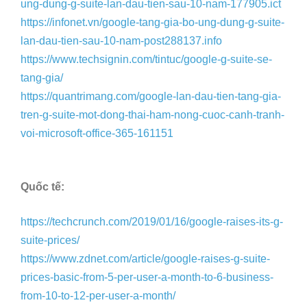
ung-dung-g-suite-lan-dau-tien-sau-10-nam-177905.ict
https://infonet.vn/google-tang-gia-bo-ung-dung-g-suite-
lan-dau-tien-sau-10-nam-post288137.info
https://www.techsignin.com/tintuc/google-g-suite-se-
tang-gia/
https://quantrimang.com/google-lan-dau-tien-tang-gia-
tren-g-suite-mot-dong-thai-ham-nong-cuoc-canh-tranh-
voi-microsoft-office-365-161151
Quốc tế:
https://techcrunch.com/2019/01/16/google-raises-its-g-
suite-prices/
https://www.zdnet.com/article/google-raises-g-suite-
prices-basic-from-5-per-user-a-month-to-6-business-
from-10-to-12-per-user-a-month/