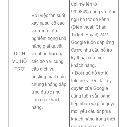
uptime lên tới
99,984% cộng với đội
Với việc tần suất
ngũ hỗ trợ đa kênh
xảy ra sự cố cao
(Điện thoại; Chat;
và ở mức độ
Ticket; Email) 24/7
nghiêm trọng khả
Google luôn đáp ứng
năng giải quyết
được nhu cầu hỗ trợ
DỊCH
và phản hồi của
kỹ thuật của mọi
VỤ HỖ
các đơn vị cung
khách hàng.
TRỢ
cấp dịch vụ
+ Đội ngũ hỗ trợ từ
hosting mail nhìn
Infolinks - Đối tác ủy
chung không đáp
quyền của Google
ứng được nhu
cũng luôn sẵn sàng
cầu của khách
tiếp nhận và giải quyết
hàng.
mọi yêu cầu từ phía
khách hàng trong thời
gian nhanh nhất.