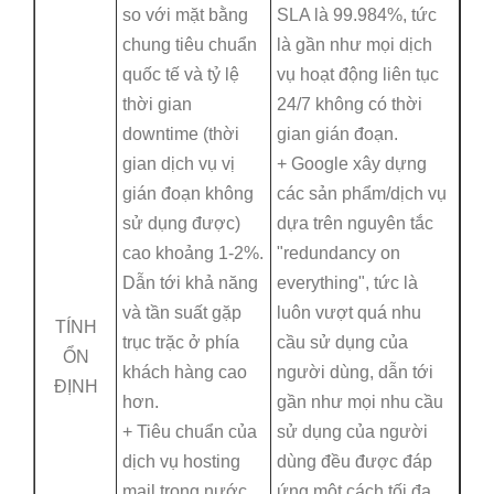
so với mặt bằng
SLA là 99.984%, tức
chung tiêu chuẩn
là gần như mọi dịch
quốc tế và tỷ lệ
vụ hoạt động liên tục
thời gian
24/7 không có thời
downtime (thời
gian gián đoạn.
gian dịch vụ vị
+ Google xây dựng
gián đoạn không
các sản phẩm/dịch vụ
sử dụng được)
dựa trên nguyên tắc
cao khoảng 1-2%.
"redundancy on
Dẫn tới khả năng
everything", tức là
và tần suất gặp
luôn vượt quá nhu
TÍNH
trục trặc ở phía
cầu sử dụng của
ỔN
khách hàng cao
người dùng, dẫn tới
ĐỊNH
hơn.
gần như mọi nhu cầu
+ Tiêu chuẩn của
sử dụng của người
dịch vụ hosting
dùng đều được đáp
mail trong nước
ứng một cách tối đa